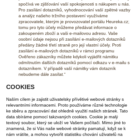
spočívá ve zjišťování vaší spokojenosti s nákupem u nás.
Pro zasílání dotazníků, vyhodnocování vaší zpětné vazby
a analýz našeho tržního postavení využíváme
zpracovatele, kterým je provozovatel portálu Heureka.cz;
tomu pro tyto účely můžeme předávat informace o
zakoupeném zboží a vaši e-mailovou adresu. Vaše
osobní údaje nejsou při zasílání e-mailových dotazníků
předány žádné třetí straně pro její vlastní účely. Proti
zasílání e-mailových dotazníků v rámci programu
Ověřeno zákazníky můžete kdykoli vyjádřit námitku
odmítnutím dalších dotazníků pomocí odkazu v e-mailu s
dotazníkem. V případě vaší námitky vám dotazník
nebudeme dále zasílat.“
COOKIES
Naším cílem je zajistit uživatelsky přívětivé webové stránky s
relevantními informacemi. Proto používáme různé technologie
ke sběru a zpracování dat ohledně využití našich stránek. Tato
data sbíráme pomocí takzvaných cookies. Cookie je malý
textový soubor, který se uloží ve Vašem počítači. Mimo jiné to
znamená, že si Vás naše webové stránky pamatují, když se k
nám vrátíte, a mohou vytvořit statistiku chování uživatelů na