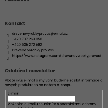
Kontakt
drevenevyrobkyprovas
@
email.cz
+420 737 263 858
+420 605 272 592
Dřevěné výrobky pro Vás
https://www.instagram.com/drevenevyrobkyprovas/
Odebírat newsletter
Vložte svůj e-mail a my vám budeme zasílat informace o
nových produktech na našem e-shopu.
E-mail
Vložením e-mailu souhlasíte s
podmínkami ochrany