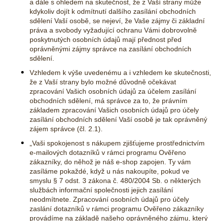
a dále s ohledem na skutečnost, že z Vaší strany může
kdykoliv dojít k odmítnutí dalšího zasílání obchodních
sdělení Vaší osobě, se nejeví, že Vaše zájmy či základní
práva a svobody vyžadující ochranu Vámi dobrovolně
poskytnutých osobních údajů mají přednost před
oprávněnými zájmy správce na zasílání obchodních
sdělení.
Vzhledem k výše uvedenému a i vzhledem ke skutečnosti,
že z Vaší strany bylo možné důvodně očekávat
zpracování Vašich osobních údajů za účelem zasílání
obchodních sdělení, má správce za to, že právním
základem zpracování Vašich osobních údajů pro účely
zasílání obchodních sdělení Vaší osobě je tak oprávněný
zájem správce (čl. 2.1).
„
Vaši spokojenost s nákupem zjišťujeme prostřednictvím
e-mailových dotazníků v rámci programu Ověřeno
zákazníky, do něhož je náš e-shop zapojen. Ty vám
zasíláme pokaždé, když u nás nakoupíte, pokud ve
smyslu § 7 odst. 3 zákona č. 480/2004 Sb. o některých
službách informační společnosti jejich zasílání
neodmítnete. Zpracování osobních údajů pro účely
zaslání dotazníků v rámci programu Ověřeno zákazníky
provádíme na základě našeho oprávněného zájmu, který