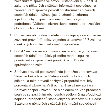
zákazníkem správce ve smyslu ustanovení § 7 odst. 3
zákona o některých službách informační společnosti a
zároveň Vám správce poskytl při shromáždění Vašich
osobních údajů možnost jasně, zřetelně, zdarma
a jednoduchým způsobem nesouhlasit s využitím
podrobností Vašeho elektronického kontaktu pro zasílání
obchodních sdělení.
Při zasílání obchodních sdělení dodržuje správce obecně
závazné právní předpisy, zejména ustanovení § 7 zákona
o některých službách informační společnosti.
Bod 47 recitálu nařízení mimo jiné uvádí, že „zpracování
osobních údajů pro účely přímého marketingu lze
považovat za zpracování prováděné z důvodu
oprávněného zájmu.“
Správce provedl posouzení, zda je možné zpracovávat
Vaše osobní údaje za účelem zasílání obchodních
sdělení, a také provedl nezbytný proporční test, kdy
porovnával zájmy na Vaší ochraně se zájmy správce.
Správce dospěl k závěru, že s ohledem na Váš předchozí
souhlas se zasíláním obchodních sdělení či na předchozí
naplnění předpokladů stanovených v ustanovení § 7 odst.
3 zákona o některých službách informační společnosti