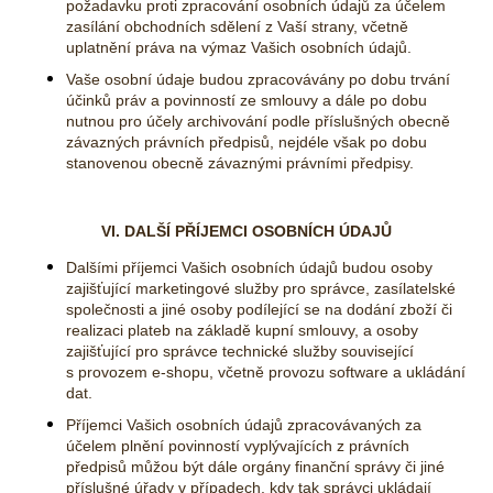
požadavku proti zpracování osobních údajů za účelem
zasílání obchodních sdělení z Vaší strany, včetně
uplatnění práva na výmaz Vašich osobních údajů.
Vaše osobní údaje budou zpracovávány po dobu trvání
účinků práv a povinností ze smlouvy a dále po dobu
nutnou pro účely archivování podle příslušných obecně
závazných právních předpisů, nejdéle však po dobu
stanovenou obecně závaznými právními předpisy.
VI. DALŠÍ PŘÍJEMCI OSOBNÍCH ÚDAJŮ
Dalšími příjemci Vašich osobních údajů budou osoby
zajišťující marketingové služby pro správce, zasílatelské
společnosti a jiné osoby podílející se na dodání zboží či
realizaci plateb na základě kupní smlouvy, a osoby
zajišťující pro správce technické služby související
s provozem e-shopu, včetně provozu software a ukládání
dat.
Příjemci Vašich osobních údajů zpracovávaných za
účelem plnění povinností vyplývajících z právních
předpisů můžou být dále orgány finanční správy či jiné
příslušné úřady v případech, kdy tak správci ukládají