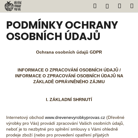
K
Přejít
Hledat
Náku
M
Přihlášen
na
o
obsah
Zpět
Zpět
košík
š
PODMÍNKY OCHRANY
í
C
OSOBNÍCH ÚDAJŮ
k
o
p
Ochrana osobních údajů GDPR
o
t
INFORMACE O ZPRACOVÁNÍ OSOBNÍCH ÚDAJŮ /
ř
INFORMACE O ZPRACOVÁNÍ OSOBNÍCH ÚDAJŮ NA
e
ZÁKLADĚ OPRÁVNĚNÉHO ZÁJMU
b
u
I. ZÁKLADNÍ SHRNUTÍ
j
e
Internetový obchod
www.drevenevyrobkyprovas.cz
(Dřevěné
t
výrobky pro Vás) provádí zpracování Vašich osobních údajů,
e
neboť je to nezbytné pro splnění smlouvy s Vámi ohledně
prodeje zboží (nebo pro provedení opatření přijatých
n