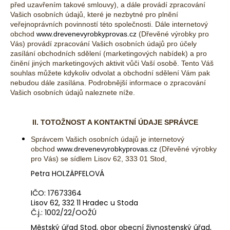
před uzavřením takové smlouvy), a dále provádí zpracování
a
Vašich osobních údajů, které je nezbytné pro plnění
j
veřejnoprávních povinností této společnosti. Dále internetový
obchod
www.drevenevyrobkyprovas.cz
(Dřevěné výrobky pro
í
Vás) provádí zpracování Vašich osobních údajů pro účely
t
zasílání obchodních sdělení (marketingových nabídek) a pro
?
činění jiných marketingových aktivit vůči Vaší osobě. Tento Váš
souhlas můžete kdykoliv odvolat a obchodní sdělení Vám pak
nebudou dále zasílána. Podrobnější informace o zpracování
Vašich osobních údajů naleznete níže.
HLEDAT
II. TOTOŽNOST A KONTAKTNÍ ÚDAJE SPRÁVCE
Správcem Vašich osobních údajů je internetový
obchod
www.drevenevyrobkyprovas.cz
(Dřevěné výrobky
pro Vás)
se sídlem Lisov 62, 333 01 Stod,
D
o
Petra HOLZÄPFELOVÁ
p
IČO: 17673364
o
Lisov 62, 332 11 Hradec u Stoda
r
Č.j.: 1002/22/OOŽÚ
u
Městský úřad Stod, obor obecní živnostenský úřad,