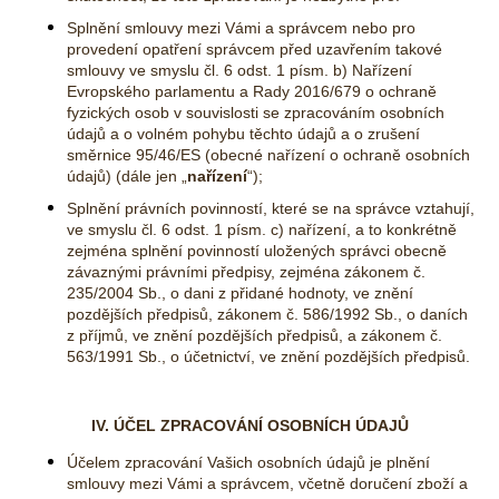
Splnění smlouvy mezi Vámi a správcem nebo pro
provedení opatření správcem před uzavřením takové
smlouvy ve smyslu čl. 6 odst. 1 písm. b) Nařízení
Evropského parlamentu a Rady 2016/679 o ochraně
fyzických osob v souvislosti se zpracováním osobních
údajů a o volném pohybu těchto údajů a o zrušení
směrnice 95/46/ES (obecné nařízení o ochraně osobních
údajů) (dále jen „
nařízení
“
);
Splnění právních povinností, které se na správce vztahují,
ve smyslu čl. 6 odst. 1 písm. c) nařízení, a to konkrétně
zejména splnění povinností uložených správci obecně
závaznými právními předpisy, zejména zákonem č.
235/2004 Sb., o dani z přidané hodnoty, ve znění
pozdějších předpisů, zákonem č. 586/1992 Sb., o daních
z příjmů, ve znění pozdějších předpisů, a zákonem č.
563/1991 Sb., o účetnictví, ve znění pozdějších předpisů.
IV. ÚČEL ZPRACOVÁNÍ OSOBNÍCH ÚDAJŮ
Účelem zpracování Vašich osobních údajů je plnění
smlouvy mezi Vámi a správcem, včetně doručení zboží a