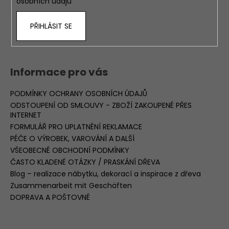
osobních údajů
PŘIHLÁSIT SE
Informace pro vás
PODMÍNKY OCHRANY OSOBNÍCH ÚDAJŮ
ODSTOUPENÍ OD SMLOUVY - ZBOŽÍ ZAKOUPENÉ PŘES
INTERNET
FORMULÁŘ PRO UPLATNĚNÍ REKLAMACE
PÉČE O VÝROBEK, VAROVÁNÍ A DALŠÍ
VŠEOBECNÉ OBCHODNÍ PODMÍNKY
ČASTO KLADENÉ OTÁZKY / PRASKÁNÍ DŘEVA
Blog – realizace nábytku, dekorací a inspirace z dřeva
Zusammenarbeit mit Geschäften
DOPRAVA A POŠTOVNÉ