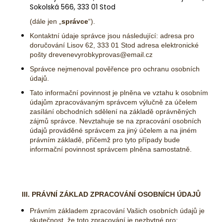
č
Sokolská 566, 333 01 Stod
u
j
(dále jen „
správce
“
).
e
Kontaktní údaje správce jsou následující: adresa pro
m
doručování Lisov 62, 333 01 Stod
adresa elektronické
e
pošty drevenevyrobkyprovas@email.cz
Správce nejmenoval pověřence pro ochranu osobních
údajů.
KERAMICKÝ
PODŠÁLEK
Tato informační povinnost je plněna ve vztahu k osobním
V
údajům zpracovávaným správcem výlučně za účelem
JEMNÉ
zasílání obchodních sdělení na základě oprávněných
KRÉMOVÉ
zájmů správce. Nevztahuje se na zpracování osobních
BARVĚ
údajů prováděné správcem za jiný účelem a na jiném
59
právním základě, přičemž pro tyto případy bude
Kč
informační povinnost správcem plněna samostatně.
Původně:
75
Kč
III. PRÁVNÍ ZÁKLAD ZPRACOVÁNÍ OSOBNÍCH ÚDAJŮ
Právním základem zpracování Vašich osobních údajů je
skutečnost, že toto zpracování je nezbytné pro: