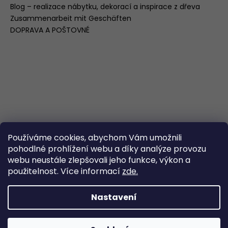
Blog – realizace nábytku, dekorací a inspirace z dřeva
Zusammenarbeit mit Geschäften
DOPRAVA A POŠTOVNÉ
Používáme cookies, abychom Vám umožnili
pohodlné prohlížení webu a díky analýze provozu
webu neustále zlepšovali jeho funkce, výkon a
použitelnost. Více informací
zde.
Nastavení
Ochrana autorských práv Veškerý obsah na těchto
Vytvořil Shoptet
stránkách, včetně fotografií, textů a propagačních
materiálů, je chráněn autorským právem. Jakékoliv šíření,
Copyright 2026
Dřevěné výrobky pro Vás
. Všechna
kopírování nebo použití obsahu bez předchozího