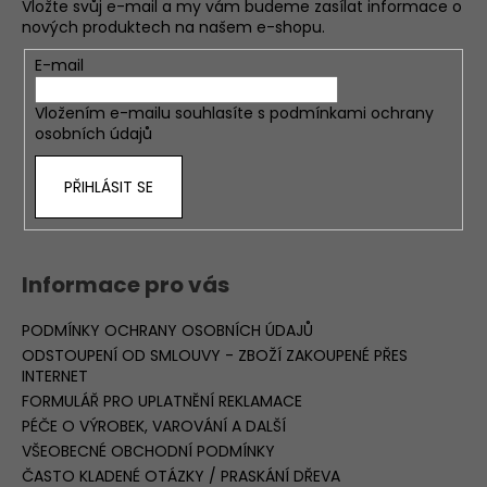
Vložte svůj e-mail a my vám budeme zasílat informace o
nových produktech na našem e-shopu.
E-mail
Vložením e-mailu souhlasíte s
podmínkami ochrany
osobních údajů
PŘIHLÁSIT SE
Informace pro vás
PODMÍNKY OCHRANY OSOBNÍCH ÚDAJŮ
ODSTOUPENÍ OD SMLOUVY - ZBOŽÍ ZAKOUPENÉ PŘES
INTERNET
FORMULÁŘ PRO UPLATNĚNÍ REKLAMACE
PÉČE O VÝROBEK, VAROVÁNÍ A DALŠÍ
VŠEOBECNÉ OBCHODNÍ PODMÍNKY
ČASTO KLADENÉ OTÁZKY / PRASKÁNÍ DŘEVA