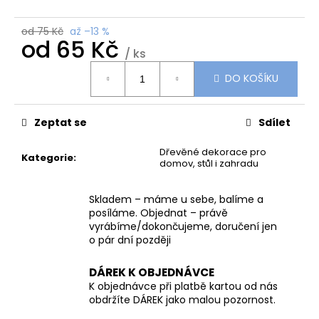
č
u
j
od 75 Kč
až –13 %
od
65 Kč
e
/ ks
m
Měrná
e
DO KOŠÍKU
cena:
PŘÍRODNÍ
Zeptat se
Sdílet
DŘEVĚNÝ
DOMEČEK
Dřevěné dekorace pro
S
Kategorie
:
domov, stůl i zahradu
BAŇKOU
NA
KVĚTINY
Skladem – máme u sebe, balíme a
posíláme. Objednat – právě
155
Kč
vyrábíme/dokončujeme, doručení jen
o pár dní později
DÁREK K OBJEDNÁVCE
K objednávce při platbě kartou od nás
obdržíte DÁREK jako malou pozornost.