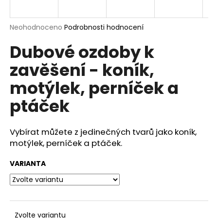
a
j
Průměrné
Neohodnoceno
Podrobnosti hodnocení
í
hodnocení
Dubové ozdoby k
produktu
t
je
?
zavěšení - koník,
0,0
z
motýlek, perníček a
5
hvězdiček.
ptáček
HLEDAT
Vybírat můžete z jedinečných tvarů jako koník,
motýlek, perníček a ptáček.
D
VARIANTA
o
p
o
r
u
Zvolte variantu