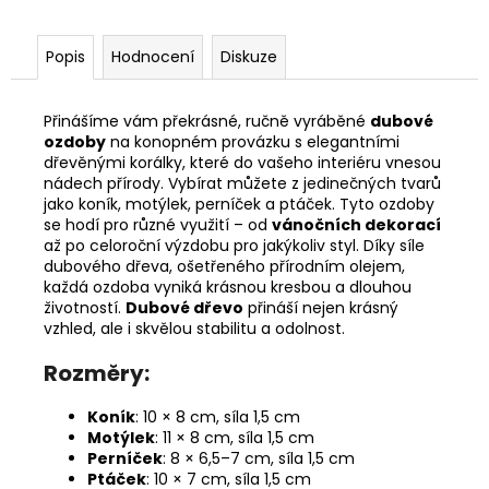
Popis
Hodnocení
Diskuze
Přinášíme vám překrásné, ručně vyráběné
dubové
ozdoby
na konopném provázku s elegantními
dřevěnými korálky, které do vašeho interiéru vnesou
nádech přírody. Vybírat můžete z jedinečných tvarů
jako koník, motýlek, perníček a ptáček. Tyto ozdoby
se hodí pro různé využití – od
vánočních dekorací
až po celoroční výzdobu pro jakýkoliv styl. Díky síle
dubového dřeva, ošetřeného přírodním olejem,
každá ozdoba vyniká krásnou kresbou a dlouhou
životností.
Dubové dřevo
přináší nejen krásný
vzhled, ale i skvělou stabilitu a odolnost.
Rozměry:
Koník
: 10 × 8 cm, síla 1,5 cm
Motýlek
: 11 × 8 cm, síla 1,5 cm
Perníček
: 8 × 6,5–7 cm, síla 1,5 cm
Ptáček
: 10 × 7 cm, síla 1,5 cm