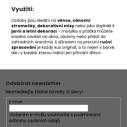
Využití:
Ozdoby jsou ideální na
věnce, vánoční
stromečky, dekorativní mísy
nebo jako doplněk k
jarní a letní dekoraci
– motýlka a ptáčka můžete
snadno zavěsit na okna, záclony nebo přidat do
zahradních aranžmá. S důrazem na precizní
ruční
zpracování
je každý kus originál, a to nejen v barvě,
ale i v kresbě, kterou nabízí jen přírodní dřevo.
Z
á
Odebírat newsletter
p
Nezmeškejte žádné novinky či slevy!
a
t
E-mail
í
Vložením e-mailu souhlasíte s
podmínkami
ochrany osobních údajů