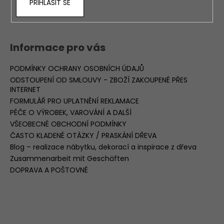
PŘIHLÁSIT SE
Informace pro vás
PODMÍNKY OCHRANY OSOBNÍCH ÚDAJŮ
ODSTOUPENÍ OD SMLOUVY - ZBOŽÍ ZAKOUPENÉ PŘES
INTERNET
FORMULÁŘ PRO UPLATNĚNÍ REKLAMACE
PÉČE O VÝROBEK, VAROVÁNÍ A DALŠÍ
VŠEOBECNÉ OBCHODNÍ PODMÍNKY
ČASTO KLADENÉ OTÁZKY / PRASKÁNÍ DŘEVA
Blog – realizace nábytku, dekorací a inspirace z dřeva
Zusammenarbeit mit Geschäften
DOPRAVA A POŠTOVNÉ