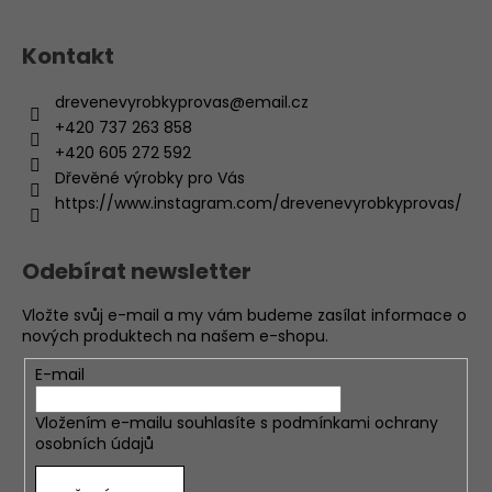
Kontakt
drevenevyrobkyprovas
@
email.cz
+420 737 263 858
+420 605 272 592
Dřevěné výrobky pro Vás
https://www.instagram.com/drevenevyrobkyprovas/
Odebírat newsletter
Vložte svůj e-mail a my vám budeme zasílat informace o
nových produktech na našem e-shopu.
E-mail
Vložením e-mailu souhlasíte s
podmínkami ochrany
osobních údajů