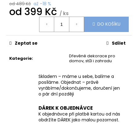
č
od 489 Kč
až –18 %
u
od
399 Kč
/ ks
j
Měrná
e
DO KOŠÍKU
cena:
m
e
Zeptat se
Sdílet
KOVOVÁ
Dřevěné dekorace pro
PODZIMNÍ
Kategorie
:
domov, stůl i zahradu
DÝNĚ
S
PATINOU
Skladem – máme u sebe, balíme a
–
posíláme. Objednat – právě
3
vyrábíme/dokončujeme, doručení jen
VELIKOSTI
o pár dní později
|
LIMITOVANÁ
KOLEKCE
DÁREK K OBJEDNÁVCE
379
K objednávce při platbě kartou od nás
Kč
obdržíte DÁREK jako malou pozornost.