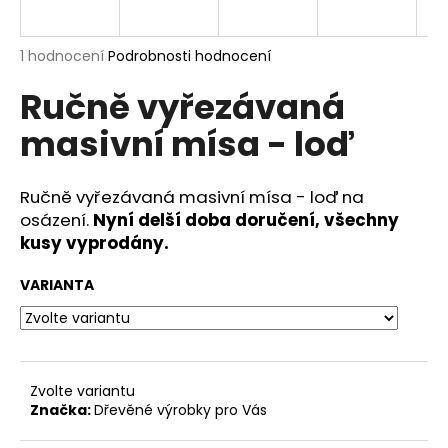
a
j
Průměrné
1 hodnocení
Podrobnosti hodnocení
í
hodnocení
Ručně vyřezávaná
produktu
t
je
?
masivní mísa - loď
5,0
z
5
hvězdiček.
Ručně vyřezávaná masivní mísa - loď na
osázení.
Nyní delší doba doručení, všechny
HLEDAT
kusy vyprodány.
VARIANTA
D
o
p
o
Zvolte variantu
r
Značka:
Dřevěné výrobky pro Vás
u