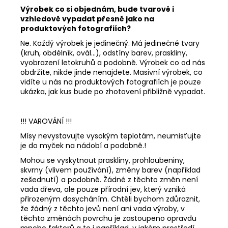
Výrobek co si objednám, bude tvarově i
vzhledově vypadat přesně jako na
produktových fotografiích?
Ne. Každý výrobek je jedinečný. Má jedinečné tvary
(kruh, obdélník, ovál...), odstíny barev, praskliny,
vyobrazení letokruhů a podobně. Výrobek co od nás
obdržíte, nikde jinde nenajdete. Masivní výrobek, co
vidíte u nás na produktových fotografiích je pouze
ukázka, jak kus bude po zhotovení přibližně vypadat.
!!! VAROVÁNÍ !!!
Mísy nevystavujte vysokým teplotám, neumisťujte
je do myček na nádobí a podobně.!
Mohou se vyskytnout praskliny, prohloubeniny,
skvrny (vlivem používání), změny barev (například
zešednutí) a podobně. Žádné z těchto změn není
vada dřeva, ale pouze přírodní jev, který vzniká
přirozeným dosycháním. Chtěli bychom zdůraznit,
že žádný z těchto jevů není ani vada výroby, v
těchto změnách povrchu je zastoupeno opravdu
mnoho faktorů a to i například, v jakém prostředí