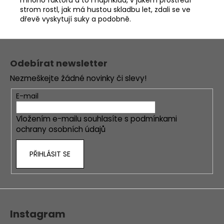
strom rostl, jak má hustou skladbu let, zdali se ve
dřevě vyskytují suky a podobně.
Z
á
Odebírat newsletter
p
Nezmeškejte žádné novinky či slevy!
a
t
E-mail
í
Vložením e-mailu souhlasíte s
podmínkami
ochrany osobních údajů
PŘIHLÁSIT SE
Instagram