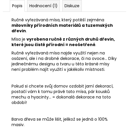
Popis
Hodnocení (1)
Diskuze
Ručně vyřezávaná mísa, který potěší zejména
milovníky přírodních materiálů a tuzemských
dřevin
.
Mísa je
vyrobena ručně z různých druhů dřevin,
které jsou čistě přírodní = neošetřené
.
Ručně vyřezávaná mísa najde využití nejen na
osázení, ale i na drobné dekorace, či na ovoce... Díky
jedinečnému designu a tvaru u této krásné mísy
není problém najít využití v jakékoliv místnosti.
Pokud si chcete svůj domov ozdobit jarní dekorací,
postačí vám k tomu právě tato mísa, pár kousků
mechu a hyacinty... = dokonalá dekorace na toto
období!
Barva dřeva se může lišit, jelikož se jedná o 100%
masiv.