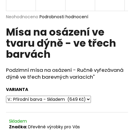
a
j
Průměrné
Neohodnoceno
Podrobnosti hodnocení
í
hodnocení
Mísa na osázení ve
produktu
t
je
?
tvaru dýně - ve třech
0,0
z
barvách
5
hvězdiček.
Podzimní mísa na osázení - Ručně vyřezávaná
HLEDAT
dýně ve třech barevných variacích"
VARIANTA
D
o
p
o
r
Skladem
Značka:
Dřevěné výrobky pro Vás
u