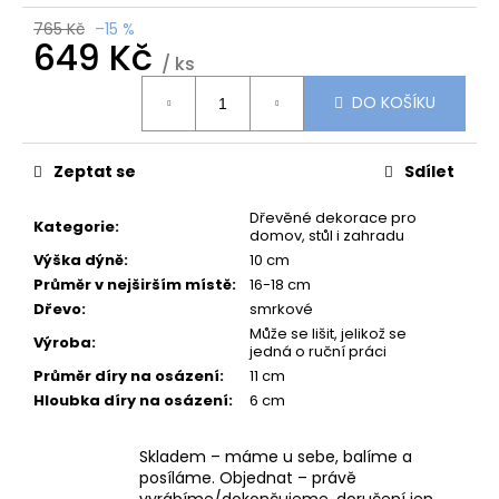
č
u
765 Kč
–15 %
649 Kč
j
/ ks
e
Měrná
m
DO KOŠÍKU
cena:
e
Zeptat se
Sdílet
KERAMICKÝ
PODŠÁLEK
Dřevěné dekorace pro
Kategorie
:
V
domov, stůl i zahradu
JEMNÉ
Výška dýně
:
10 cm
KRÉMOVÉ
BARVĚ
Průměr v nejširším místě
:
16-18 cm
Dřevo
:
smrkové
59
Kč
Může se lišit, jelikož se
Výroba
:
jedná o ruční práci
Původně:
75
Průměr díry na osázení
:
11 cm
Kč
Hloubka díry na osázení
:
6 cm
Skladem – máme u sebe, balíme a
posíláme. Objednat – právě
vyrábíme/dokončujeme, doručení jen