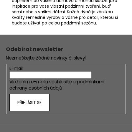
doplňkem do vašeho domova a mohou sloužit jako
inspirace pro vaše vlastní podzimní tvoření, buď
sami nebo s vašimi dětmi. Každá dýně je zárukou
kvality řemeslné výroby a vášně pro detail, kterou si
budete užívat po celou podzimní sezónu.
Z
á
Odebírat newsletter
p
Nezmeškejte žádné novinky či slevy!
a
t
E-mail
í
Vložením e-mailu souhlasíte s
podmínkami
ochrany osobních údajů
PŘIHLÁSIT SE