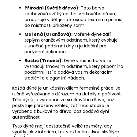
Přírodní (Světlé dřevo):
Tato barva
zachovává světlý odstín smrkového dřeva,
umožňuje vidět jeho krásnou texturu a přináší
do místnosti přirozený šarm.
Mořená (Oranžová):
Mořené dýně září
teplým oranžovým odstínem, který evokuje
slunečné podzimní dny a je ideální pro
podzimní dekorace.
Rustic (Tmavší):
Dýně v rustic barvě se
vyznačují tmavším odstínem, který připomíná
podzimní listí a dodává vašim dekoracím
tradiční a elegantní nádech.
Každá dýně je unikátním dílem řemeslné práce. Je
ručně vyřezávaná s důrazem na detaily a pečlivost.
Tělo dýně je vyrobeno ze smrkového dřeva, což
poskytuje přirozený vzhled, zatímco stopka je
vyrobena z bukového dřeva, což dodává dýni
autentičnost.
Tyto dýně mají dostatečně velké rozměry, aby
vynikly jak v interiéru, tak v exteriéru. Jsou skvělým