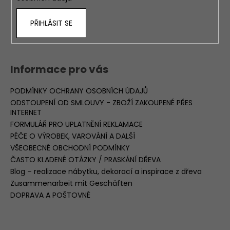
PŘIHLÁSIT SE
Informace pro vás
PODMÍNKY OCHRANY OSOBNÍCH ÚDAJŮ
ODSTOUPENÍ OD SMLOUVY - ZBOŽÍ ZAKOUPENÉ PŘES
INTERNET
FORMULÁŘ PRO UPLATNĚNÍ REKLAMACE
PÉČE O VÝROBEK, VAROVÁNÍ A DALŠÍ
VŠEOBECNÉ OBCHODNÍ PODMÍNKY
ČASTO KLADENÉ OTÁZKY / PRASKÁNÍ DŘEVA
Blog – realizace nábytku, dekorací a inspirace z dřeva
Zusammenarbeit mit Geschäften
DOPRAVA A POŠTOVNÉ