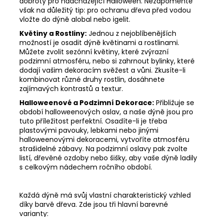
dobroty pro nadcházející Halloween. Nezapomeňte
však na důležitý tip: pro ochranu dřeva před vodou
vložte do dýně alobal nebo igelit.
Květiny a Rostliny:
Jednou z nejoblíbenějších
možností je osadit dýně květinami a rostlinami.
Můžete zvolit sezónní květiny, které zvýrazní
podzimní atmosféru, nebo si zahrnout bylinky, které
dodají vašim dekoracím svěžest a vůni. Zkusíte-li
kombinovat různé druhy rostlin, dosáhnete
zajímavých kontrastů a textur.
Halloweenové a Podzimní Dekorace:
Přibližuje se
období halloweenových oslav, a naše dýně jsou pro
tuto příležitost perfektní. Osadíte-li je třeba
plastovými pavouky, lebkami nebo jinými
halloweenovými dekoracemi, vytvoříte atmosféru
strašidelné zábavy. Na podzimní oslavy pak zvolte
listí, dřevěné ozdoby nebo šišky, aby vaše dýně ladily
s celkovým nádechem ročního období.
Každá dýně má svůj vlastní charakteristický vzhled
díky barvě dřeva. Zde jsou tři hlavní barevné
varianty: