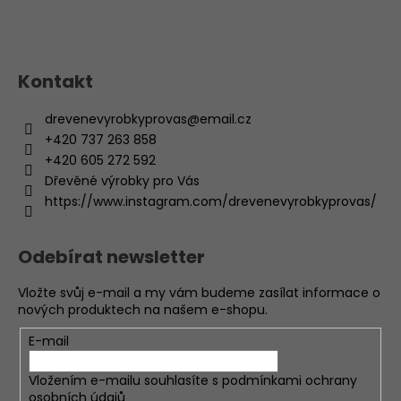
Kontakt
drevenevyrobkyprovas
@
email.cz
+420 737 263 858
+420 605 272 592
Dřevěné výrobky pro Vás
https://www.instagram.com/drevenevyrobkyprovas/
Odebírat newsletter
Vložte svůj e-mail a my vám budeme zasílat informace o
nových produktech na našem e-shopu.
E-mail
Vložením e-mailu souhlasíte s
podmínkami ochrany
osobních údajů