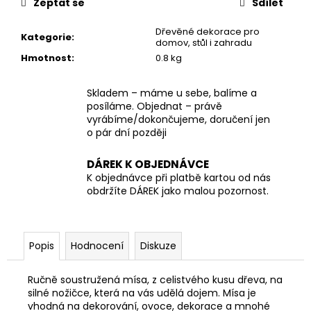
č
Zeptat se
Sdílet
u
j
Dřevěné dekorace pro
Kategorie
:
domov, stůl i zahradu
e
Hmotnost
:
0.8 kg
m
e
Skladem – máme u sebe, balíme a
posíláme. Objednat – právě
PŘÍRODNÍ
vyrábíme/dokončujeme, doručení jen
DŘEVĚNÝ
o pár dní později
DOMEČEK
S
DÁREK K OBJEDNÁVCE
BAŇKOU
NA
K objednávce při platbě kartou od nás
KVĚTINY
obdržíte DÁREK jako malou pozornost.
155
Kč
Popis
Hodnocení
Diskuze
Ručně soustružená mísa, z celistvého kusu dřeva, na
silné nožičce, která na vás udělá dojem. Mísa je
vhodná na dekorování, ovoce, dekorace a mnohé