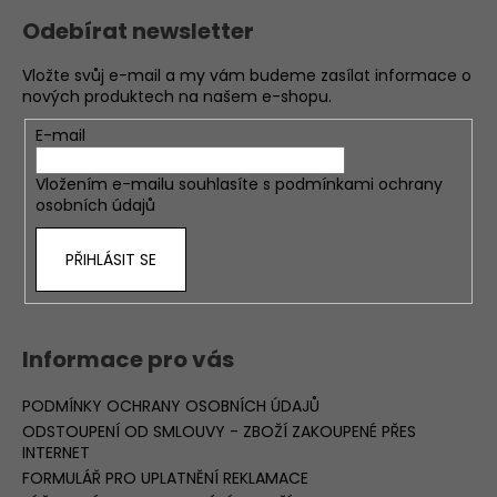
Odebírat newsletter
Vložte svůj e-mail a my vám budeme zasílat informace o
nových produktech na našem e-shopu.
E-mail
Vložením e-mailu souhlasíte s
podmínkami ochrany
osobních údajů
PŘIHLÁSIT SE
Informace pro vás
PODMÍNKY OCHRANY OSOBNÍCH ÚDAJŮ
ODSTOUPENÍ OD SMLOUVY - ZBOŽÍ ZAKOUPENÉ PŘES
INTERNET
FORMULÁŘ PRO UPLATNĚNÍ REKLAMACE