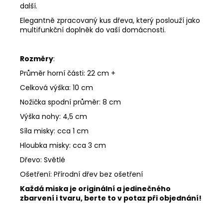
další.
Elegantně zpracovaný kus dřeva, který poslouží jako
multifunkční doplněk do vaší domácnosti.
Rozměry
:
Průměr horní části: 22 cm +
Celková výška: 10 cm
Nožička spodní průměr: 8 cm
Výška nohy: 4,5 cm
Síla misky: cca 1 cm
Hloubka misky: cca 3 cm
Dřevo: Světlé
Ošetření: Přírodní dřev bez ošetření
Každá miska je originální a jedinečného
zbarvení i tvaru, berte to v potaz při objednání!