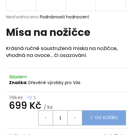
a
j
Průměrné
Neohodnoceno
Podrobnosti hodnocení
í
hodnocení
Mísa na nožičce
produktu
t
je
?
0,0
z
Krásná ručně soustružená miska na nožičce,
5
vhodná na ovoce... či osazování.
hvězdiček.
HLEDAT
Skladem
Značka:
Dřevěné výrobky pro Vás
D
795 Kč
–12 %
699 Kč
o
/ ks
p
Měrná
o
DO KOŠÍKU
cena:
r
u