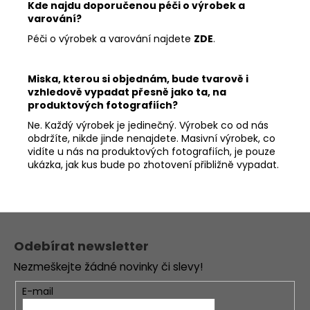
Kde najdu doporučenou péči o výrobek a
varování?
Péči o výrobek a varování najdete
ZDE
.
Miska, kterou si objednám, bude tvarově i
vzhledově vypadat přesně jako ta, na
produktových fotografiích?
Ne. Každý výrobek je jedinečný.
Výrobek co od nás
obdržíte, nikde jinde nenajdete. Masivní výrobek, co
vidíte u nás na produktových fotografiích, je pouze
ukázka, jak kus bude po zhotovení přibližně vypadat.
Z
á
Odebírat newsletter
p
Nezmeškejte žádné novinky či slevy!
a
t
E-mail