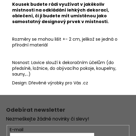
Kousek budete rádi využívat v jakékoliv
místnosti na odkládání lehkých dekorací,
oblečení, či ji budete mít umístěnou jako
samostatný designový prvek v místnosti.
Rozměry se mohou lišit +- 2 cm, jelikož se jedná o
přírodní materiál
Nosnost: Lavice slouží k dekoračním účelům (do
předsíně, ložnice, do obývacího pokoje, koupelny,
sauny,...)
Design: Dřevěné výrobky pro Vás .cz
Z
á
Odebírat newsletter
p
Nezmeškejte žádné novinky či slevy!
a
t
E-mail