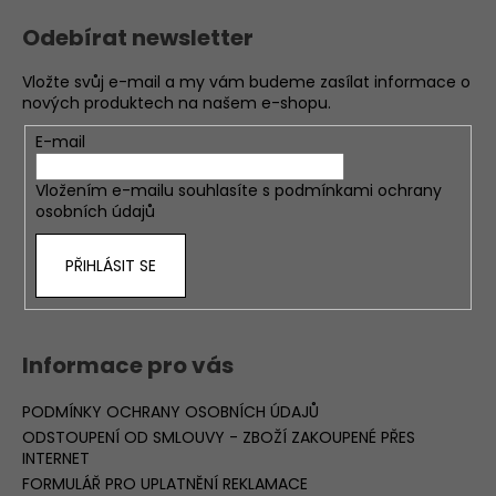
Odebírat newsletter
Vložte svůj e-mail a my vám budeme zasílat informace o
nových produktech na našem e-shopu.
E-mail
Vložením e-mailu souhlasíte s
podmínkami ochrany
osobních údajů
PŘIHLÁSIT SE
Informace pro vás
PODMÍNKY OCHRANY OSOBNÍCH ÚDAJŮ
ODSTOUPENÍ OD SMLOUVY - ZBOŽÍ ZAKOUPENÉ PŘES
INTERNET
FORMULÁŘ PRO UPLATNĚNÍ REKLAMACE