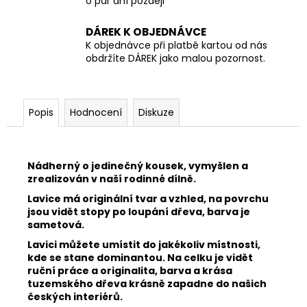
o pár dní později
DÁREK K OBJEDNÁVCE
K objednávce při platbě kartou od nás
obdržíte DÁREK jako malou pozornost.
Popis
Hodnocení
Diskuze
Nádherný o jedinečný kousek, vymyšlen a
zrealizován v naší rodinné dílně.
Lavice má originální tvar a vzhled, na povrchu
jsou vidět stopy po loupání dřeva, barva je
sametová.
Lavici můžete umístit do jakékoliv místnosti,
kde se stane dominantou. Na celku je vidět
ruční práce a originalita, barva a krása
tuzemského dřeva krásně zapadne do našich
českých interiérů.