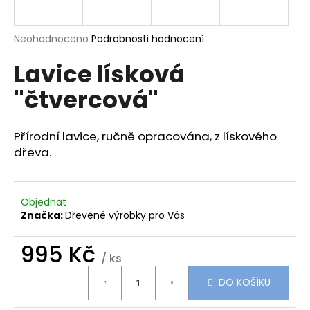
a
j
Průměrné
Neohodnoceno
Podrobnosti hodnocení
í
hodnocení
Lavice lísková
produktu
t
je
?
"čtvercová"
0,0
z
5
hvězdiček.
Přírodní lavice, ručně opracována, z lískového
dřeva.
HLEDAT
Objednat
Značka:
Dřevěné výrobky pro Vás
D
o
995 Kč
p
/ ks
o
Měrná
r
DO KOŠÍKU
cena:
u