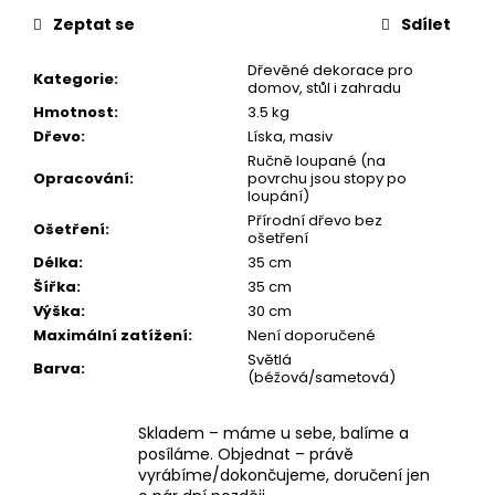
č
u
Zeptat se
Sdílet
j
Dřevěné dekorace pro
e
Kategorie
:
domov, stůl i zahradu
m
Hmotnost
:
3.5 kg
e
Dřevo
:
Líska, masiv
Ručně loupané (na
Opracování
:
povrchu jsou stopy po
DŘEVĚNÍ
loupání)
PTÁČCI
Přírodní dřevo bez
NA
Ošetření
:
ošetření
KOVOVÝCH
Délka
:
35 cm
NOŽIČKÁCH,
Z
Šířka
:
35 cm
DUBU
Výška
:
30 cm
A
Maximální zatížení
:
Není doporučené
JAVORU
Světlá
99
Barva
:
(béžová/sametová)
Kč
Původně:
119
Skladem – máme u sebe, balíme a
Kč
posíláme. Objednat – právě
vyrábíme/dokončujeme, doručení jen