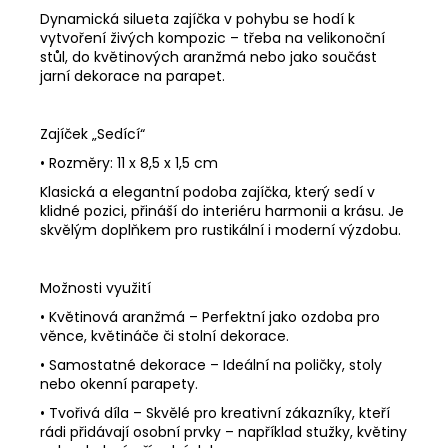
Dynamická silueta zajíčka v pohybu se hodí k
vytvoření živých kompozic – třeba na velikonoční
stůl, do květinových aranžmá nebo jako součást
jarní dekorace na parapet.
Zajíček „Sedící“
•
Rozměry: 11 x 8,5 x 1,5 cm
Klasická a elegantní podoba zajíčka, který sedí v
klidné pozici, přináší do interiéru harmonii a krásu. Je
skvělým doplňkem pro rustikální i moderní výzdobu.
Možnosti využití
•
Květinová aranžmá – Perfektní jako ozdoba pro
věnce, květináče či stolní dekorace.
•
Samostatné dekorace – Ideální na poličky, stoly
nebo okenní parapety.
•
Tvořivá díla – Skvělé pro kreativní zákazníky, kteří
rádi přidávají osobní prvky – například stužky, květiny