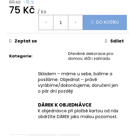
č
89 Kč
–15 %
75 Kč
u
/ ks
j
Měrná
e
DO KOŠÍKU
cena:
m
e
Zeptat se
Sdílet
KOVOVÁ
Dřevěné dekorace pro
Kategorie
:
PODZIMNÍ
domov, stůl i zahradu
DÝNĚ
S
PATINOU
Skladem – máme u sebe, balíme a
–
posíláme. Objednat – právě
3
vyrábíme/dokončujeme, doručení jen
VELIKOSTI
o pár dní později
|
LIMITOVANÁ
KOLEKCE
DÁREK K OBJEDNÁVCE
K objednávce při platbě kartou od nás
379
obdržíte DÁREK jako malou pozornost.
Kč