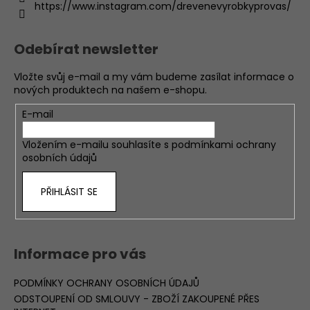
https://www.instagram.com/drevenevyrobkyprovas/
Odebírat newsletter
Vložte svůj e-mail a my vám budeme zasílat informace o
nových produktech na našem e-shopu.
E-mail
Vložením e-mailu souhlasíte s
podmínkami ochrany
osobních údajů
PŘIHLÁSIT SE
Informace pro vás
PODMÍNKY OCHRANY OSOBNÍCH ÚDAJŮ
ODSTOUPENÍ OD SMLOUVY - ZBOŽÍ ZAKOUPENÉ PŘES