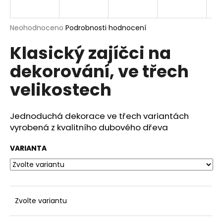
a
j
Průměrné
Neohodnoceno
Podrobnosti hodnocení
í
hodnocení
Klasický zajíčci na
produktu
t
je
?
dekorování, ve třech
0,0
z
velikostech
5
hvězdiček.
Jednoduchá dekorace ve třech variantách
HLEDAT
vyrobená z kvalitního dubového dřeva
VARIANTA
D
o
p
o
r
Zvolte variantu
u