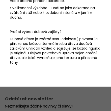
nebo drobné přírodní dekorace.
•
Velikonoční výzdoba – Hodí se jako dekorace na
sváteční stůl nebo k ozdobení interiéru v jarním
duchu.
Proč si vybrat dubové zajíčky?
Dubové dřevo je známé svou odolností, pevností a
přirozenou krásou. Jemná kresba dřeva dodává
zajíčkům unikátní vzhled a zajišťuje, že každá figurka
je originál. Olejová povrchová úprava nejen chrání
dřevo, ale také zvýrazňuje jeho texturu a přirozené
tóny.
Z
á
Odebírat newsletter
p
Nezmeškejte žádné novinky či slevy!
a