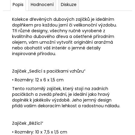
Popis
Hodnocení
Diskuze
Kolekce dřevěných dubových zajíčků je ideálním
doplňkem pro každou jarní či velikonoční výzdobu.
Tři různé designy, všechny ručně vyrobené z
kvalitního dubového dřeva a ošetřené přírodním
olejem, vám umožní vytvořit originální aranžmá
nebo obohatit váš interiér o jemné detaily
inspirované přírodou.
Zajíček „Sedící s pacičkami vzhůru“
•
Rozměry: 12 x 6 x 1,5 cm
Tento roztomilý zajíček, který stojí na zadních
pacičkách a zvedá přední, je ideální jako hravý
doplněk k jakékoliv výzdobě. Jeho jemný design
přidá vašim dekoracím lehkost a radostnou náladu.
Zajíček „Běžící“
•
Rozměry: 10 x 7,5 x 1,5 cm