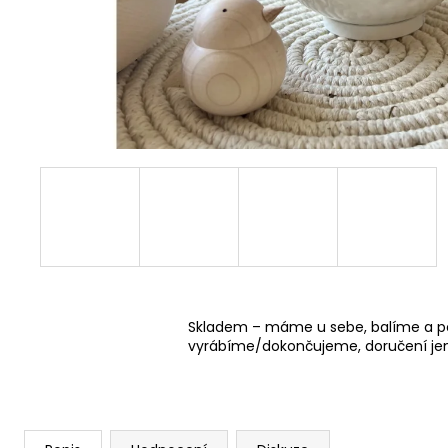
DŘEVĚNÉ DOMEČKY BEZ KOMÍNKU
PŘÍRODNÍ
45 Kč
Skladem – máme u sebe, balíme a p
vyrábíme/dokončujeme, doručení jen 