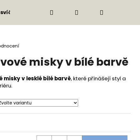
Hledat
Přihlášení
Nákupní
 svíčky
Nábytek & větší kusy
HOLZ Mood 
košík
odnocení
ovové misky v bílé barvě
 misky v lesklé bílé barvě
, které přinášejí styl a
iéru.
Následující