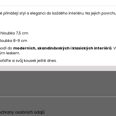
eré přinášejí styl a eleganci do každého interiéru. Na jejich pov
, hloubka 7,5 cm
 hloubka 8-9 cm
hodí do
moderních, skandinávských i klasických interiérů
. 
vým leskem.
řiďte si svůj kousek ještě dnes.
chrany osobních údajů