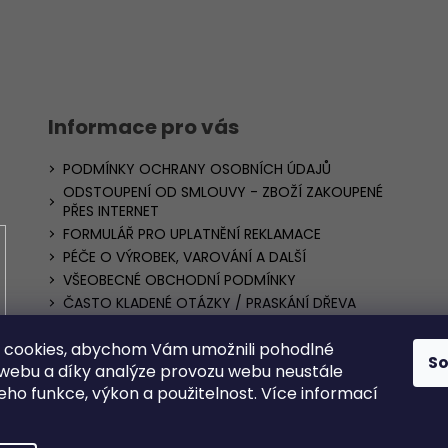
Informace pro vás
PODMÍNKY OCHRANY OSOBNÍCH ÚDAJŮ
ODSTOUPENÍ OD SMLOUVY - ZBOŽÍ ZAKOUPENÉ
PŘES INTERNET
FORMULÁŘ PRO UPLATNĚNÍ REKLAMACE
PÉČE O VÝROBEK, VAROVÁNÍ A DALŠÍ
VŠEOBECNÉ OBCHODNÍ PODMÍNKY
ČASTO KLADENÉ OTÁZKY / PRASKÁNÍ DŘEVA
Blog – realizace nábytku, dekorací a inspirace z
dřeva
 cookies, abychom Vám umožnili pohodlné
S
Zusammenarbeit mit Geschäften
 webu a díky analýze provozu webu neustále
DOPRAVA A POŠTOVNÉ
jeho funkce, výkon a použitelnost. Více informací
ně