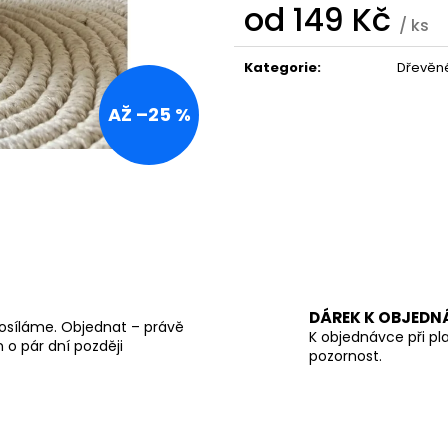
DUBOVÁ FIGURKA PTÁČKA S TMAVÝM
KOVOVÁ PODZIM
od
149 Kč
ZOBÁČKEM A OCÁSKEM
3 VELIKOSTI | L
/ ks
Měrná
289 Kč
379 Kč
cena:
Původně:
359 Kč
Kategorie
:
Dřevěné
AŽ –25 %
DÁREK K OBJEDN
osíláme. Objednat – právě
K objednávce při pl
o pár dní později
pozornost.