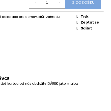
NÍ DÝNĚ S PATINOU –
DO KOŠÍKU
IMITOVANÁ KOLEKCE
Tisk
 dekorace pro domov, stůl i zahradu
Zeptat se
Sdílet
ÁVCE
atbě kartou od nás obdržíte DÁREK jako malou