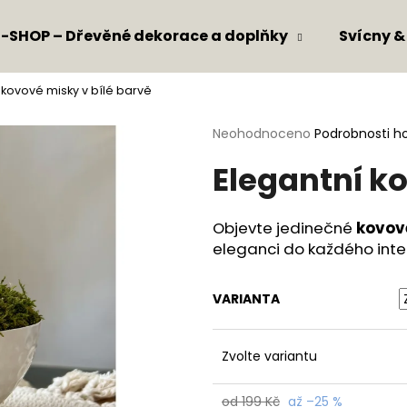
E-SHOP – Dřevěné dekorace a doplňky
Svícny &
 kovové misky v bílé barvě
Co potřebujete najít?
Průměrné
Neohodnoceno
Podrobnosti h
hodnocení
Elegantní k
produktu
HLEDAT
je
0,0
z
Objevte jedinečné
kovové
5
Doporučujeme
eleganci do každého inter
hvězdiček.
VARIANTA
Zvolte variantu
od 199 Kč
až –25 %