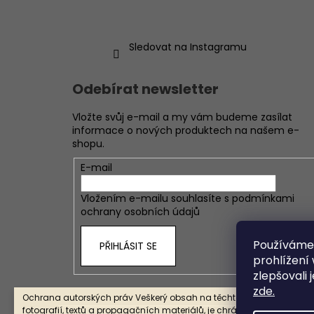
Sledovat na Instagramu
Odebírat newsletter
Vložte svůj e-mail a my vám budeme zasílat
informace o nových produktech na našem e-
shopu.
E-mail
Vložením e-mailu souhlasíte s
podmínkami
ochrany osobních údajů
Používáme
PŘIHLÁSIT SE
prohlížení
zlepšovali 
zde.
Ochrana autorských práv Veškerý obsah na těchto stránkách, včet
fotografií, textů a propagačních materiálů, je chráněn autorským