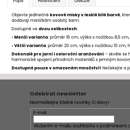
Popis
Hodnocení
Diskuze
Objevte jedinečné
kovové misky v lesklé bílé barvě
, kt
dodávají mističkám osobitý šarm.
Dostupné ve
dvou velikostech
:
▫️
Menší varianta
: průměr 16 cm, výška s nožičkou 8,5 cm
▫️
Větší varianta
: průměr 20 cm, výška s nožičkou 10 cm,
Dokonalé pro jarní i celoroční aranžování
– skvěle se 
harmonické spojení přírodních materiálů s jemným kovo
Dostupné pouze v omezeném množství!
Nečekejte a po
Z
á
Odebírat newsletter
p
Nezmeškejte žádné novinky či slevy!
a
t
E-mail
í
Vložením e-mailu souhlasíte s
podmínkami o