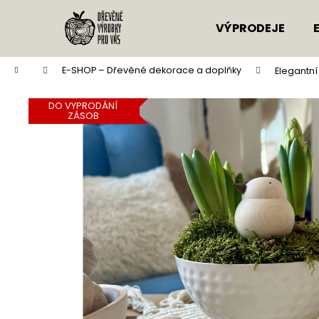
K
Přejít
na
o
VÝPRODEJE
obsah
Zpět
Zpět
š
do
do
í
Domů
E-SHOP – Dřevěné dekorace a doplňky
Elegantní
k
obchodu
obchodu
DO VYPRODÁNÍ
ZÁSOB