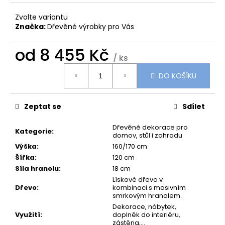
č
u
Zvolte variantu
j
Značka:
Dřevěné výrobky pro Vás
e
m
od
8 455 Kč
e
/ ks
Měrná
DO KOŠÍKU
cena:
DŘEVĚNÁ
SRDÍČKA
NA
Zeptat se
Sdílet
ZAVĚŠENÍ
Z
Dřevěné dekorace pro
MASIVU
Kategorie
:
domov, stůl i zahradu
|
7
Výška
:
160/170 cm
VARIANT
Šířka
:
120 cm
59
Síla hranolu
:
18 cm
Kč
Lískové dřevo v
Dřevo
:
kombinaci s masivním
smrkovým hranolem.
Dekorace, nábytek,
Využití
:
doplněk do interiéru,
zástěna,...