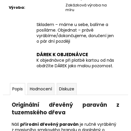
Zakázková výroba na
Výroba
:
míru
Skladem – máme u sebe, balíme a
posíláme. Objednat – právě
vyrábíme/dokončujeme, doručení jen
o pár dní později
DÁREK K OBJEDNÁVCE
K objednávce při platbě kartou od nás
obdržíte DÁREK jako malou pozornost.
Popis
Hodnocení
Diskuze
Originální dřevěný paraván z
tuzemského dřeva
Náš
přírodní dřevěný paraván
je ručně vyráběný
z masivního smrkového hranolu a doplněný o