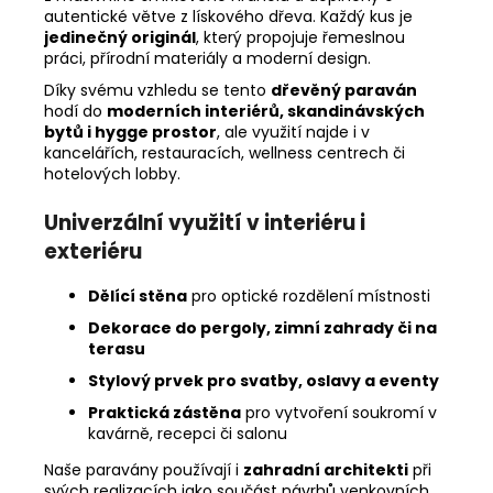
autentické větve z lískového dřeva. Každý kus je
jedinečný originál
, který propojuje řemeslnou
práci, přírodní materiály a moderní design.
Díky svému vzhledu se tento
dřevěný paraván
hodí do
moderních interiérů, skandinávských
bytů i hygge prostor
, ale využití najde i v
kancelářích, restauracích, wellness centrech či
hotelových lobby.
Univerzální využití v interiéru i
exteriéru
Dělící stěna
pro optické rozdělení místnosti
Dekorace do pergoly, zimní zahrady či na
terasu
Stylový prvek pro svatby, oslavy a eventy
Praktická zástěna
pro vytvoření soukromí v
kavárně, recepci či salonu
Naše paravány používají i
zahradní architekti
při
svých realizacích jako součást návrhů venkovních