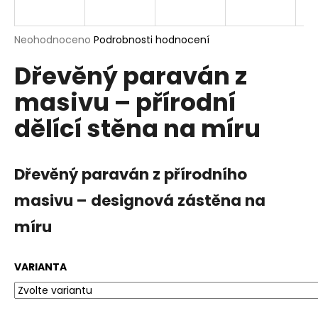
a
j
Průměrné
Neohodnoceno
Podrobnosti hodnocení
í
hodnocení
Dřevěný paraván z
produktu
t
je
?
masivu – přírodní
0,0
z
dělící stěna na míru
5
hvězdiček.
HLEDAT
Dřevěný paraván z přírodního
masivu – designová zástěna na
míru
D
o
p
VARIANTA
o
r
u