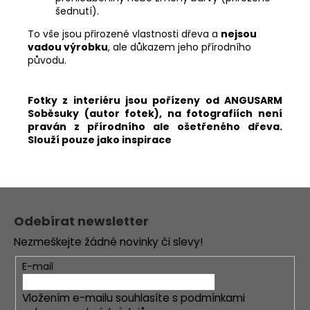
šednutí).
To vše jsou přirozené vlastnosti dřeva a
nejsou
vadou výrobku
, ale důkazem jeho přírodního
původu.
Fotky z interiéru jsou pořízeny od ANGUSARM
Soběsuky (autor fotek), na fotografiích není
praván z přírodního ale ošetřeného dřeva.
Slouží pouze jako inspirace
Z
á
Odebírat newsletter
p
Nezmeškejte žádné novinky či slevy!
a
t
E-mail
í
Vložením e-mailu souhlasíte s
podmínkami