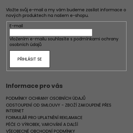
Vložte svůj e-mail a my vám budeme zasílat informace o
nových produktech na našem e-shopu.
E-mail
Vložením e-mailu souhlasíte s
podmínkami ochrany
osobních údajů
PŘIHLÁSIT SE
Informace pro vás
PODMÍNKY OCHRANY OSOBNÍCH ÚDAJŮ
ODSTOUPENÍ OD SMLOUVY - ZBOŽÍ ZAKOUPENÉ PŘES
INTERNET
FORMULÁŘ PRO UPLATNĚNÍ REKLAMACE
PÉČE O VÝROBEK, VAROVÁNÍ A DALŠÍ
VŠEOBECNÉ OBCHODNÍ PODMÍNKY