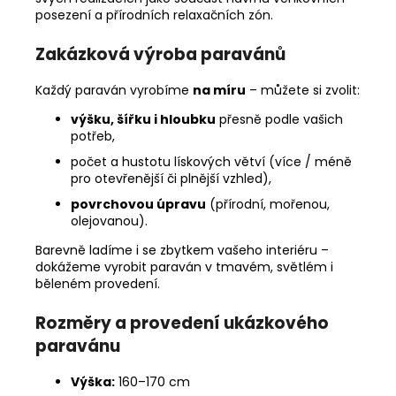
posezení a přírodních relaxačních zón.
Zakázková výroba paravánů
Každý paraván vyrobíme
na míru
– můžete si zvolit:
výšku, šířku i hloubku
přesně podle vašich
potřeb,
počet a hustotu lískových větví (více / méně
pro otevřenější či plnější vzhled),
povrchovou úpravu
(přírodní, mořenou,
olejovanou).
Barevně ladíme i se zbytkem vašeho interiéru –
dokážeme vyrobit paraván v tmavém, světlém i
běleném provedení.
Rozměry a provedení ukázkového
paravánu
Výška:
160–170 cm