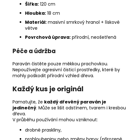
Šířka:
120 cm
Hloubka:
18 cm
Materiál:
masivní smrkový hranol + lískové
větve
Povrchová úprava:
přírodní, neošetřená
Péče a údržba
Paraván čistěte pouze měkkou prachovkou.
Nepoužívejte agresivní čisticí prostředky, které by
mohly poškodit přírodní vzhled dřeva.
Každý kus je originál
Pamatujte, že
každý dřevěný paraván je
jedinečný
. Může se lišit odstínem, tvarem i kresbou
dřeva.
V průběhu používání mohou vzniknout:
drobné praskliny,
prohloubeniny nebo změny barvy (přirozené