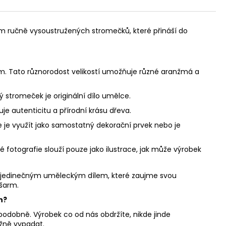
edm ručně vysoustružených stromečků, které přináší do
m. Tato různorodost velikostí umožňuje různé aranžmá a
ý stromeček je originální dílo umělce.
e autenticitu a přírodní krásu dřeva.
 je využít jako samostatný dekorační prvek nebo je
vé fotografie slouží pouze jako ilustrace, jak může výrobek
je jedinečným uměleckým dílem, které zaujme svou
 šarm.
ch?
a podobně. Výrobek co od nás obdržíte, nikde jinde
ližně vypadat.