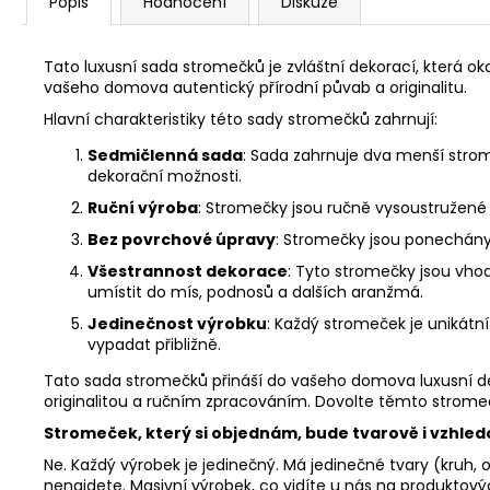
Popis
Hodnocení
Diskuze
Tato luxusní sada stromečků je zvláštní dekorací, která o
vašeho domova autentický přírodní půvab a originalitu.
Hlavní charakteristiky této sady stromečků zahrnují:
Sedmičlenná sada
: Sada zahrnuje dva menší stro
dekorační možnosti.
Ruční výroba
: Stromečky jsou ručně vysoustružené z
Bez povrchové úpravy
: Stromečky jsou ponechány 
Všestrannost dekorace
: Tyto stromečky jsou vho
umístit do mís, podnosů a dalších aranžmá.
Jedinečnost výrobku
: Každý stromeček je unikátní
vypadat přibližně.
Tato sada stromečků přináší do vašeho domova luxusní d
originalitou a ručním zpracováním. Dovolte těmto stromečků
Stromeček, který si objednám, bude tvarově i vzhle
Ne. Každý výrobek je jedinečný. Má jedinečné tvary (kruh, o
nenajdete. Masivní výrobek, co vidíte u nás na produktovýc