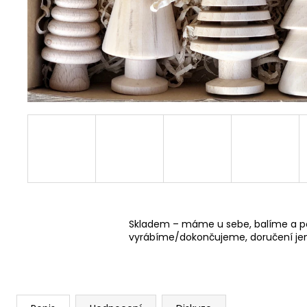
DŘEVĚNÉ DOMEČKY BEZ KOMÍNKU
PŘÍRODNÍ
45 Kč
Skladem – máme u sebe, balíme a p
vyrábíme/dokončujeme, doručení jen 