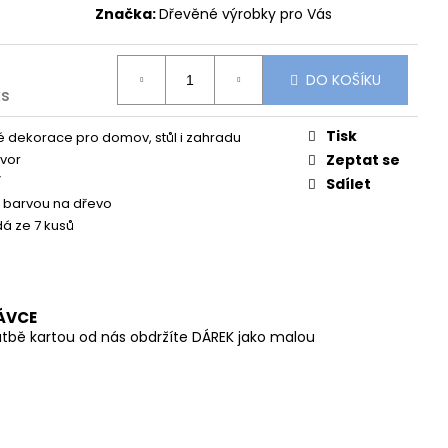
ŠÁLEK V JEMNÉ
Značka:
Dřevěné výrobky pro Vás
DO KOŠÍKU
ks
Tisk
 dekorace pro domov, stůl i zahradu
avor
Zeptat se
í
Sdílet
 barvou na dřevo
dá ze 7 kusů
ÁVCE
atbě kartou od nás obdržíte DÁREK jako malou