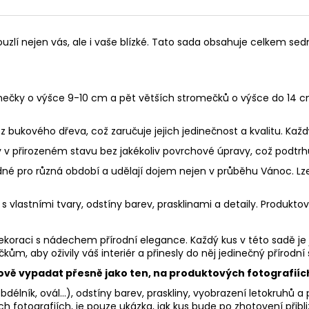
kouzlí nejen vás, ale i vaše blízké. Tato sada obsahuje celkem s
mečky o výšce 9-10 cm a pět větších stromečků o výšce do 14 c
 bukového dřeva, což zaručuje jejich jedinečnost a kvalitu. Každ
v přirozeném stavu bez jakékoliv povrchové úpravy, což podtrhuj
dné pro různá období a udělají dojem nejen v průběhu Vánoc. Lze
 s vlastními tvary, odstíny barev, prasklinami a detaily. Produkto
ekoraci s nádechem přírodní elegance. Každý kus v této sadě 
m, aby oživily váš interiér a přinesly do něj jedinečný přírodní
dově vypadat přesně jako ten, na produktových fotografií
bdélník, ovál...), odstíny barev, praskliny, vyobrazení letokruhů 
h fotografiích, je pouze ukázka, jak kus bude po zhotovení přib