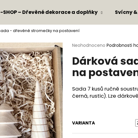
E-SHOP – Dřevěné dekorace a doplňky
Svícny &
sada - dřevěné stromečky na postavení
Co potřebujete najít?
HLEDAT
Průměrné
Neohodnoceno
Podrobnosti h
hodnocení
Dárková sad
produktu
HLEDAT
je
na postaven
0,0
z
5
Doporučujeme
hvězdiček.
Sada 7 kusů ručně soustr
černá, rustic). Lze dárkově
VARIANTA