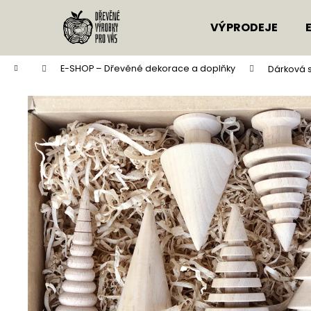
K
Přejít
na
o
VÝPRODEJE
obsah
Zpět
Zpět
Zpět
Zpět
š
do
do
do
do
í
obchodu
obchodu
Domů
E-SHOP – Dřevěné dekorace a doplňky
Dárková 
k
obchodu
obchodu