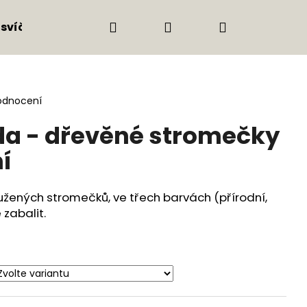
Hledat
Přihlášení
Nákupní
 svíčky
Nábytek & větší kusy
HOLZ Mood 
košík
odnocení
a - dřevěné stromečky
í
užených stromečků, ve třech barvách (přírodní,
 zabalit.
Následující