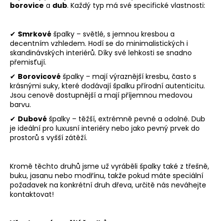
borovice
a
dub
. Každý typ má své specifické vlastnosti:
a
j
✔
Smrkové
špalky – světlé, s jemnou kresbou a
í
decentním vzhledem. Hodí se do minimalistických i
t
skandinávských interiérů. Díky své lehkosti se snadno
?
přemisťují.
✔
Borovicové
špalky – mají výraznější kresbu, často s
krásnými suky, které dodávají špalku přírodní autenticitu.
Jsou cenově dostupnější a mají příjemnou medovou
barvu.
HLEDAT
✔
Dubové
špalky – těžší, extrémně pevné a odolné. Dub
je ideální pro luxusní interiéry nebo jako pevný prvek do
prostorů s vyšší zátěží.
D
Kromě těchto druhů jsme už vyráběli špalky také z třešně,
o
buku, jasanu nebo modřínu, takže pokud máte speciální
p
požadavek na konkrétní druh dřeva, určitě nás neváhejte
o
kontaktovat!
r
u