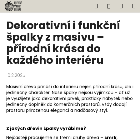
K
Přejít
Hledat
Náku
M
Přihlášen
na
o
obsah
Zpět
Zpět
košík
š
Dekorativní i funkční
í
C
špalky z masivu –
k
o
přírodní krása do
p
každého interiéru
o
t
ř
10.2.2025
e
Masivní dřevo přináší do interiéru nejen přírodní krásu, ale i
b
jedinečný charakter. Naše špalky nejsou výjimkou – ať už
u
je využijete jako dekorativní prvek, praktický nábytek nebo
jedinečný doplněk do komerčních prostorů, vždy dodají
j
prostoru přirozenou eleganci a nadčasový styl.
e
t
Z jakých dřevin špalky vyrábíme?
e
Nejčastěji pracujeme se třemi druhy dřeva –
smrk
,
n