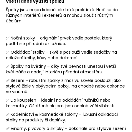
č
Všestranné využití špalků
u
Špalky jsou nejen krásné, ale také praktické. Hodí se do
j
různých interiérů i exteriérů a mohou sloužit různým
e
účelům:
m
e
✅ Noční stolky – originální prvek vedle postele, který
podtrhne přírodní ráz ložnice.
DŘEVĚNÍ
✅ Odkládací stolky – skvěle poslouží vedle sedačky na
PTÁČCI
odložení knihy, kávy nebo dekorací.
NA
KOVOVÝCH
✅ Špalky na květiny – díky své pevnosti unesou i větší
NOŽIČKÁCH,
květináče a dodají interiéru přírodní atmosféru.
Z
DUBU
✅ Sezení – robustní špalky z masivu skvěle poslouží jako
A
stylová židle v obývacím pokoji, na chodbě nebo dokonce
JAVORU
ve vinárně.
99
✅ Do koupelen – ideální na odkládání ručníků nebo
Kč
kosmetiky. Ošetřené olejem jsou odolné vůči vlhkosti.
Původně:
119
✅ Kadeřnictví & kosmetické salony – luxusní odkládací
Kč
stolky na produkty či doplňky.
✅ Vinárny, pivovary a sklípky – dokonalé pro stylové sezení