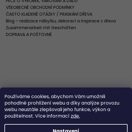
PÉČE O VÝROBEK, VAROVÁNÍ A DALŠÍ
VŠEOBECNÉ OBCHODNÍ PODMÍNKY
ČASTO KLADENÉ OTÁZKY / PRASKÁNÍ DŘEVA
Blog – realizace nábytku, dekorací a inspirace z dřeva
Zusammenarbeit mit Geschäften
DOPRAVA A POŠTOVNÉ
Používáme cookies, abychom Vám umožnili
pohodlné prohlížení webu a díky analýze provozu
webu neustále zlepšovali jeho funkce, výkon a
použitelnost. Více informací
zde.
Nastavení