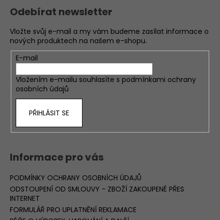
Odebírat newsletter
Vložte svůj e-mail a my vám budeme zasílat informace o
nových produktech na našem e-shopu.
E-mail
Vložením e-mailu souhlasíte s
podmínkami ochrany
osobních údajů
PŘIHLÁSIT SE
Informace pro vás
PODMÍNKY OCHRANY OSOBNÍCH ÚDAJŮ
ODSTOUPENÍ OD SMLOUVY - ZBOŽÍ ZAKOUPENÉ PŘES
INTERNET
FORMULÁŘ PRO UPLATNĚNÍ REKLAMACE