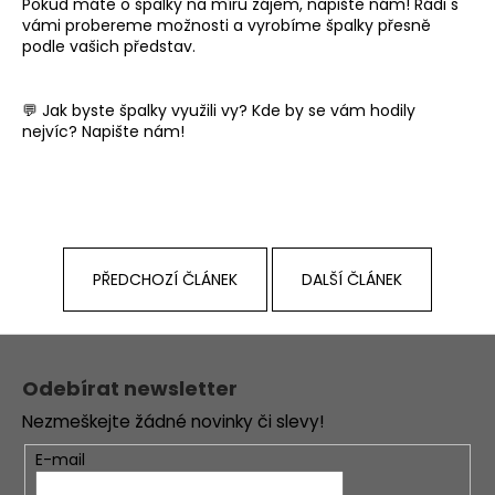
Pokud máte o špalky na míru zájem, napište nám! Rádi s
vámi probereme možnosti a vyrobíme špalky přesně
podle vašich představ.
💬 Jak byste špalky využili vy? Kde by se vám hodily
nejvíc? Napište nám!
PŘEDCHOZÍ ČLÁNEK
DALŠÍ ČLÁNEK
Z
á
Odebírat newsletter
p
Nezmeškejte žádné novinky či slevy!
a
t
E-mail
í