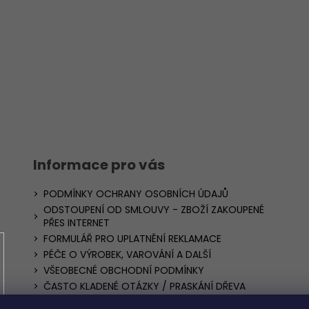
Informace pro vás
PODMÍNKY OCHRANY OSOBNÍCH ÚDAJŮ
ODSTOUPENÍ OD SMLOUVY - ZBOŽÍ ZAKOUPENÉ
PŘES INTERNET
FORMULÁŘ PRO UPLATNĚNÍ REKLAMACE
PÉČE O VÝROBEK, VAROVÁNÍ A DALŠÍ
VŠEOBECNÉ OBCHODNÍ PODMÍNKY
ČASTO KLADENÉ OTÁZKY / PRASKÁNÍ DŘEVA
Blog – realizace nábytku, dekorací a inspirace z