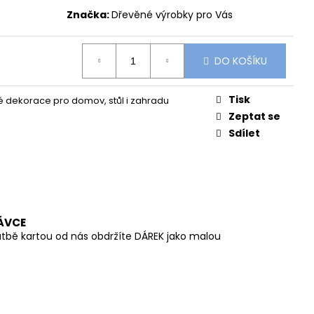
ŠÁLEK V JEMNÉ
Značka:
Dřevěné výrobky pro Vás
DO KOŠÍKU
Tisk
 dekorace pro domov, stůl i zahradu
Zeptat se
Sdílet
ÁVCE
atbě kartou od nás obdržíte DÁREK jako malou