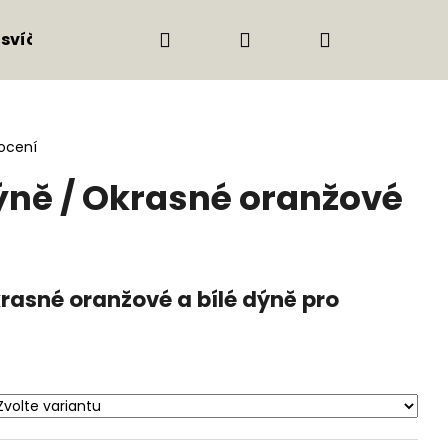
Hledat
Přihlášení
Nákupní
 svíčky
Nábytek & větší kusy
HOLZ Mood 
košík
ocení
ně / Okrasné oranžové
rasné oranžové a bílé dýně pro
Následující