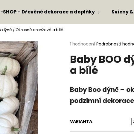
E-SHOP – Dřevěné dekorace a doplňky
Svícny &
 dýně / Okrasné oranžové a bílé
Co potřebujete najít?
Průměrné
1 hodnocení
Podrobnosti hodn
hodnocení
Baby BOO dý
produktu
HLEDAT
je
a bílé
5,0
z
5
Doporučujeme
hvězdiček.
Baby Boo dýně – ok
podzimní dekorace
VARIANTA