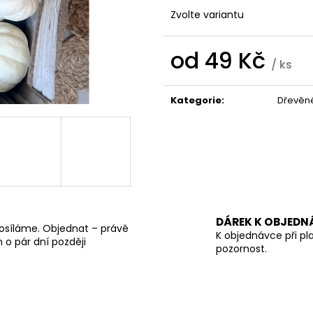
KOVOVÁ PODZIMNÍ DÝNĚ S PATINOU –
KERAMICKÝ POD
3 VELIKOSTI | LIMITOVANÁ KOLEKCE
KRÉMOVÉ BARVĚ
Zvolte variantu
379 Kč
59 Kč
Původně:
75 Kč
od
49 Kč
/ ks
Měrná
cena:
Kategorie
:
Dřevěné
DÁREK K OBJEDN
osíláme. Objednat – právě
K objednávce při pl
o pár dní později
pozornost.