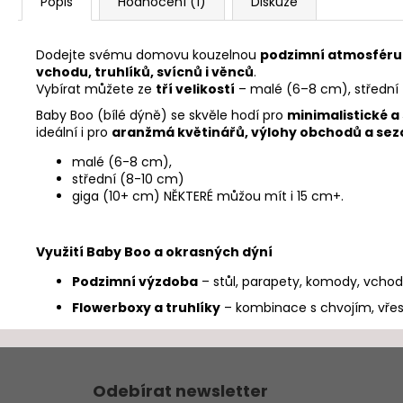
Popis
Hodnocení (1)
Diskuze
Dodejte svému domovu kouzelnou
podzimní atmosféru
vchodu, truhlíků, svícnů i věnců
.
Vybírat můžete ze
tří velikostí
– malé (6–8 cm), střední 
Baby Boo (bílé dýně) se skvěle hodí pro
minimalistické 
ideální i pro
aranžmá květinářů, výlohy obchodů a sez
malé (6-8 cm),
střední (8-10 cm)
giga (10+ cm) NĚKTERÉ můžou mít i 15 cm+.
Využití Baby Boo a okrasných dýní
Podzimní výzdoba
– stůl, parapety, komody, vcho
Flowerboxy a truhlíky
– kombinace s chvojím, vř
Z
á
Odebírat newsletter