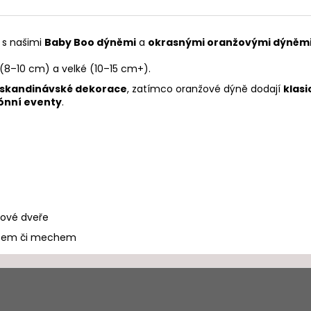
s našimi
Baby Boo dýněmi
a
okrasnými oranžovými dýněm
(8–10 cm) a velké (10–15 cm+).
a skandinávské dekorace
, zatímco oranžové dýně dodají
klas
ónní eventy
.
dové dveře
esem či mechem