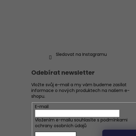
Sledovat na Instagramu
Odebírat newsletter
Vložte svůj e-mail a my vám budeme zasílat
informace o nových produktech na našem e-
shopu.
E-mail
Vložením e-mailu souhlasíte s
podmínkami
ochrany osobních údajů