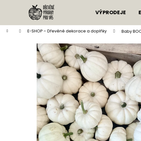
K
Přejít
na
o
VÝPRODEJE
obsah
Zpět
Zpět
š
do
do
í
Domů
E-SHOP – Dřevěné dekorace a doplňky
Baby BOO
k
obchodu
obchodu