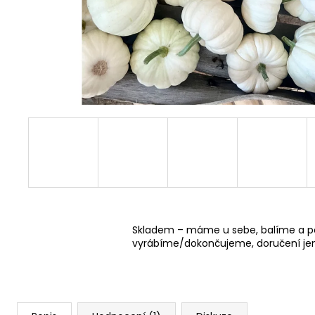
DŘEVĚNÉ DOMEČKY BEZ KOMÍNKU
PŘÍRODNÍ
45 Kč
Skladem – máme u sebe, balíme a p
vyrábíme/dokončujeme, doručení jen 